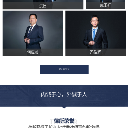
庞圣祥
洪日
何应龙
冯浩辉
MORE+
—— 内诚于心，外诚于人 ——
HONOR
律所荣誉
律所获得了长沙市“优秀律师事务所”称号