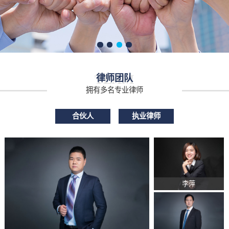
TEAM
律师团队
拥有多名专业律师
合伙人
执业律师
李萍