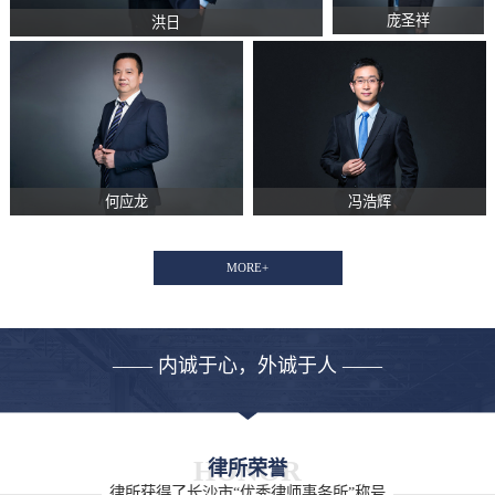
庞圣祥
洪日
何应龙
冯浩辉
MORE+
—— 内诚于心，外诚于人 ——
HONOR
律所荣誉
律所获得了长沙市“优秀律师事务所”称号