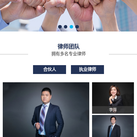
TEAM
律师团队
拥有多名专业律师
合伙人
执业律师
李萍