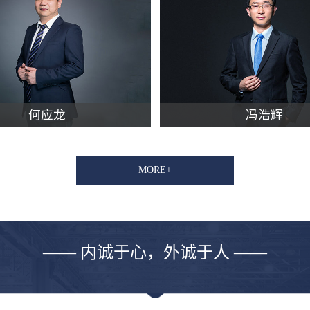
何应龙
冯浩辉
MORE+
—— 内诚于心，外诚于人 ——