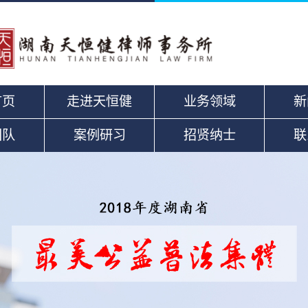
首页
走进天恒健
业务领域
新
团队
案例研习
招贤纳士
联