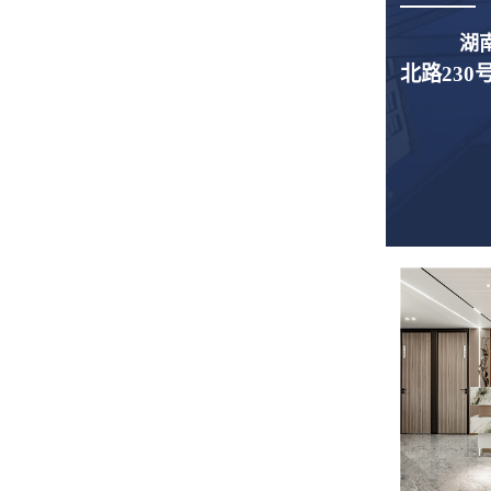
湖
北路230