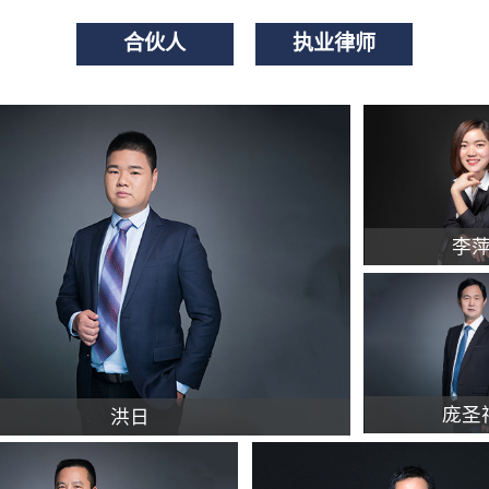
合伙人
执业律师
李
庞圣
洪日