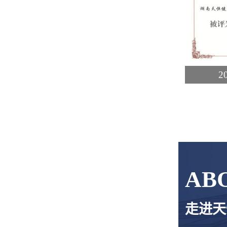
2
AB
走进天