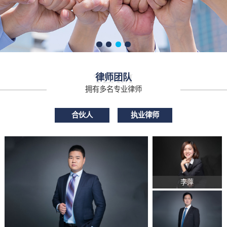
TEAM
律师团队
拥有多名专业律师
合伙人
执业律师
李萍