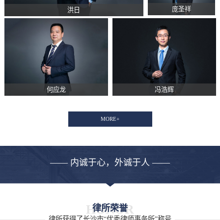
庞圣祥
洪日
何应龙
冯浩辉
MORE+
—— 内诚于心，外诚于人 ——
HONOR
律所荣誉
律所获得了长沙市“优秀律师事务所”称号